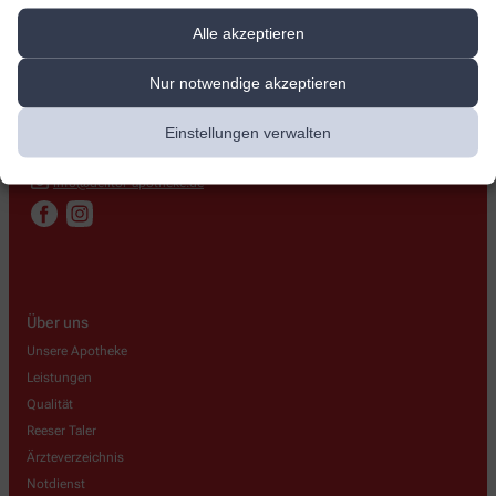
Delltor-Apotheke
Alle akzeptieren
Dellstr. 9
,
46459
Rees
Nur notwendige akzeptieren
+49-2851/9 23 50
+49-2851/92 35 35
Einstellungen verwalten
+49-1603293617
info@delltor-apotheke.de
Über uns
Unsere Apotheke
Leistungen
Qualität
Reeser Taler
Ärzteverzeichnis
Notdienst